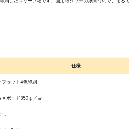
印刷したスリーブ箱です。画用紙タッチの紙質なので、まる
仕様
オフセット4色印刷
ＧＡボード350ｇ／㎡
なし