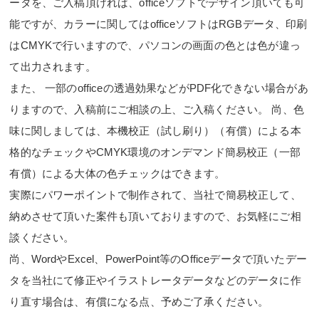
ータを、ご入稿頂ければ、officeソフトでデザイン頂いても可
能ですが、カラーに関してはofficeソフトはRGBデータ、印刷
はCMYKで行いますので、パソコンの画面の色とは色が違っ
て出力されます。
また、 一部のofficeの透過効果などがPDF化できない場合があ
りますので、入稿前にご相談の上、ご入稿ください。 尚、色
味に関しましては、本機校正（試し刷り）（有償）による本
格的なチェックやCMYK環境のオンデマンド簡易校正（一部
有償）による大体の色チェックはできます。
実際にパワーポイントで制作されて、当社で簡易校正して、
納めさせて頂いた案件も頂いておりますので、お気軽にご相
談ください。
尚、WordやExcel、PowerPoint等のOfficeデータで頂いたデー
タを当社にて修正やイラストレータデータなどのデータに作
り直す場合は、有償になる点、予めご了承ください。