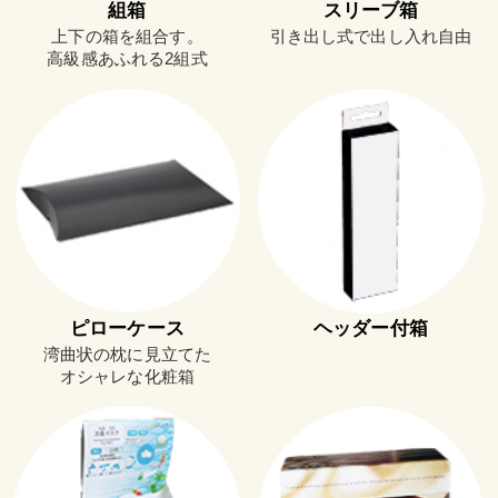
組箱
スリーブ箱
上下の箱を組合す。
引き出し式で出し入れ自由
高級感あふれる2組式
ピローケース
ヘッダー付箱
湾曲状の枕に見立てた
オシャレな化粧箱