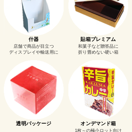
什器
貼箱プレミアム
店舗で商品が目立つ
和菓子など贈答品に
ディスプレイや輸送用に
折り畳めない硬い箱
透明パッケージ
オンデマンド箱
1枚～の極小ロット向け