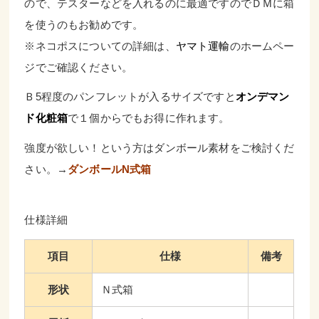
ので、テスターなどを入れるのに最適ですのでＤＭに箱
を使うのもお勧めです。
※ネコポスについての詳細は、
ヤマト運輸
のホームペー
ジでご確認ください。
Ｂ5程度のパンフレットが入るサイズですと
オンデマン
ド化粧箱
で１個からでもお得に作れます。
強度が欲しい！という方はダンボール素材をご検討くだ
さい。→
ダンボールN式箱
仕様詳細
項目
仕様
備考
形状
Ｎ式箱