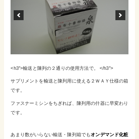
<h3″>輸送と陳列の２通りの使用方法で。 </h3″>
サプリメントを輸送と陳列用に使える２ＷＡＹ仕様の箱
です。
ファスナーミシンをちぎれば、陳列用の什器に早変わり
です。
あまり数がいらない輸送・陳列箱でも
オンデマンド化粧