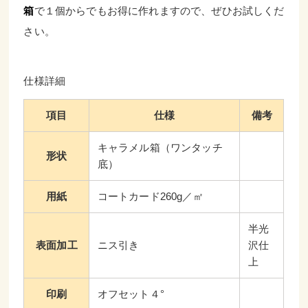
箱
で１個からでもお得に作れますので、ぜひお試しくだ
さい。
仕様詳細
項目
仕様
備考
キャラメル箱（ワンタッチ
形状
底）
用紙
コートカード260g／㎡
半光
表面加工
ニス引き
沢仕
上
印刷
オフセット４°