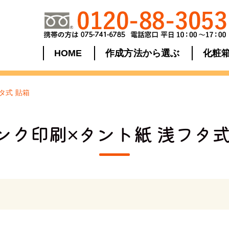
HOME
作成方法から選ぶ
化粧
タ式 貼箱
ンク印刷×タント紙 浅フタ式