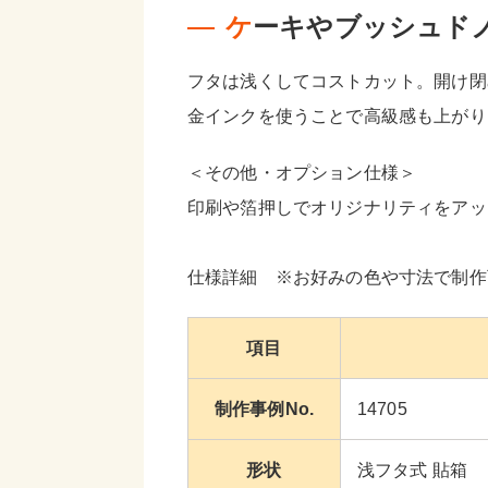
ケーキやブッシュド
フタは浅くしてコストカット。開け閉
金インクを使うことで高級感も上がり
＜その他・オプション仕様＞
印刷や箔押しでオリジナリティをアッ
仕様詳細 ※お好みの色や寸法で制作
項目
制作事例No.
14705
形状
浅フタ式 貼箱