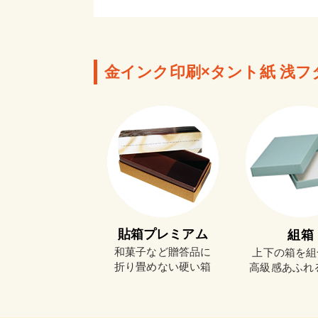
金インク印刷×タント紙 浅フ
貼箱プレミアム
組箱
和菓子など贈答品に
上下の箱を組
折り畳めない硬い箱
高級感あふれ