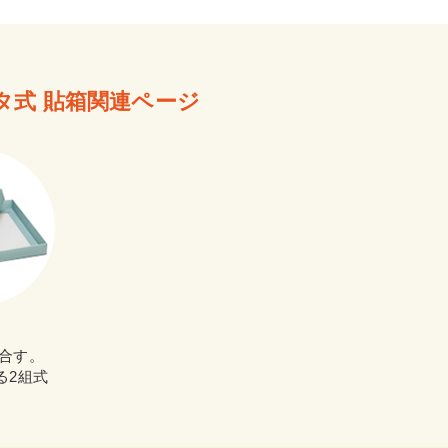
タ式 貼箱関連ページ
合す。
る2組式