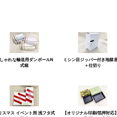
しゃれな輸送用ダンボールN
ミシン目ジッパー付き地獄
式箱
＋仕切り
リスマス イベント用 浅フタ式
【オリジナル印刷/箔押対応