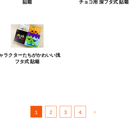
貼箱
チョコ用 深フタ式 貼箱
ャラクターたちがかわいい浅
フタ式 貼箱
›
1
2
3
4