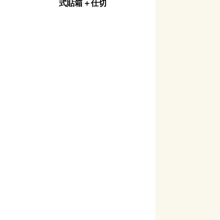
式貼箱＋仕切