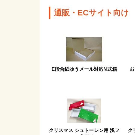
通販・ECサイト向け
お
E段合紙ゆうメール対応N式箱
クリスマス シュトーレン用 浅フ
ク