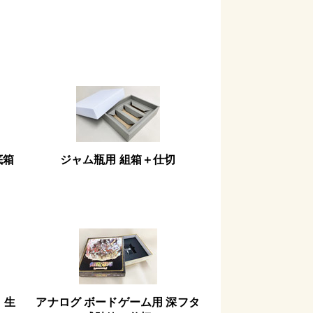
底箱
ジャム瓶用 組箱＋仕切
】生
アナログ ボードゲーム用 深フタ