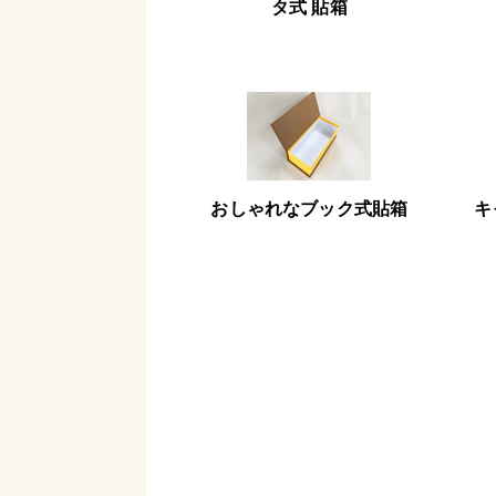
タ式 貼箱
おしゃれなブック式貼箱
キ