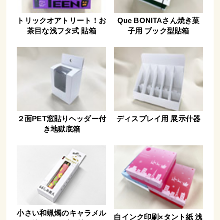
トリックオアトリート！お
Que BONITAさん焼き菓
茶目な浅フタ式 貼箱
子用 ブック型貼箱
２面PET窓貼りヘッダー付
ディスプレイ用 展示什器
き地獄底箱
小さい和蝋燭のキャラメル
白インク印刷×タント紙 浅