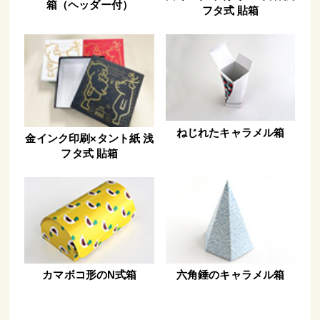
箱（ヘッダー付）
フタ式 貼箱
ねじれたキャラメル箱
金インク印刷×タント紙 浅
フタ式 貼箱
カマボコ形のN式箱
六角錘のキャラメル箱