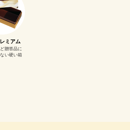
レミアム
など贈答品に
めない硬い箱