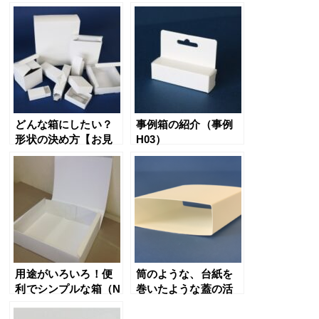
どんな箱にしたい？
事例箱の紹介（事例
形状の決め方【お見
H03）
積り事前準備①】
用途がいろいろ！便
筒のような、台紙を
利でシンプルな箱（N
巻いたような蓋の活
式箱）
用（スリーブケース
①）